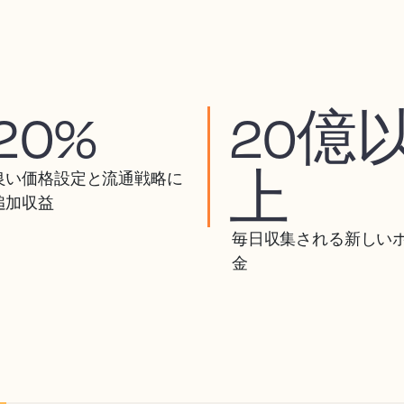
20%
20億
上
良い価格設定と流通戦略に
追加収益
毎日収集される新しい
金