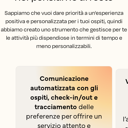
Sappiamo che vuoi dare priorità a un’esperienza
positiva e personalizzata per i tuoi ospiti, quindi
abbiamo creato uno strumento che gestisce per te
le attività più dispendiose in termini di tempo e
meno personalizzabili.
Comunicazione
automatizzata con gli
ospiti, check-in/out e
tracciamento
delle
preferenze per offrire un
l
servizio attento e
c