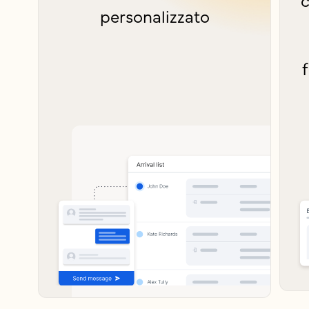
personalizzato
f