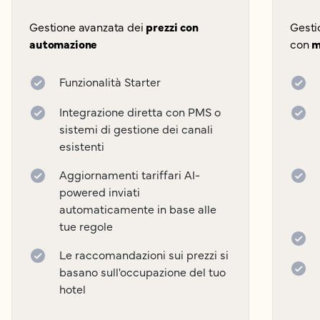
Gestione avanzata dei
prezzi con
Gesti
automazione
con
m
Funzionalità Starter
Integrazione diretta con PMS o
sistemi di gestione dei canali
esistenti
Aggiornamenti tariffari AI-
powered inviati
automaticamente in base alle
tue regole
Le raccomandazioni sui prezzi si
basano sull'occupazione del tuo
hotel