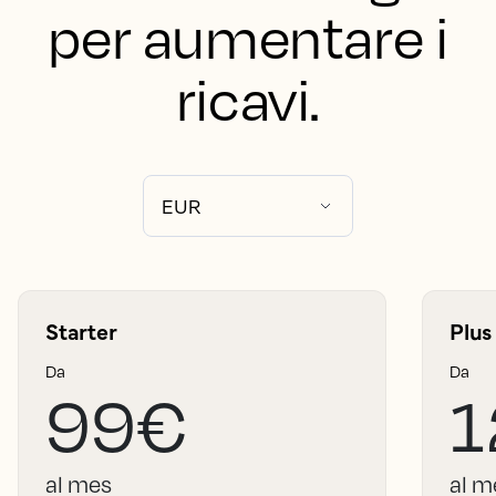
per aumentare i
ricavi.
Starter
Plus
Da
Da
99€
1
al mes
al m