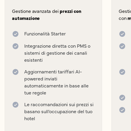
Gestione avanzata dei
prezzi con
Gesti
automazione
con
m
Funzionalità Starter
Integrazione diretta con PMS o
sistemi di gestione dei canali
esistenti
Aggiornamenti tariffari AI-
powered inviati
automaticamente in base alle
tue regole
Le raccomandazioni sui prezzi si
basano sull'occupazione del tuo
hotel