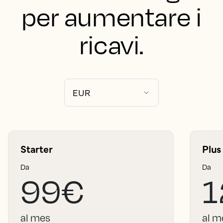
per aumentare i
ricavi.
Starter
Plus
Da
Da
99€
1
al mes
al m