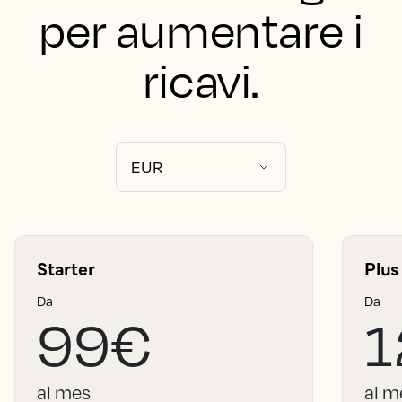
per aumentare i
ricavi.
Starter
Plus
Da
Da
99€
1
al mes
al m