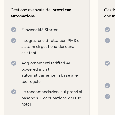
Gestione avanzata dei
prezzi con
Gesti
automazione
con
m
Funzionalità Starter
Integrazione diretta con PMS o
sistemi di gestione dei canali
esistenti
Aggiornamenti tariffari AI-
powered inviati
automaticamente in base alle
tue regole
Le raccomandazioni sui prezzi si
basano sull'occupazione del tuo
hotel