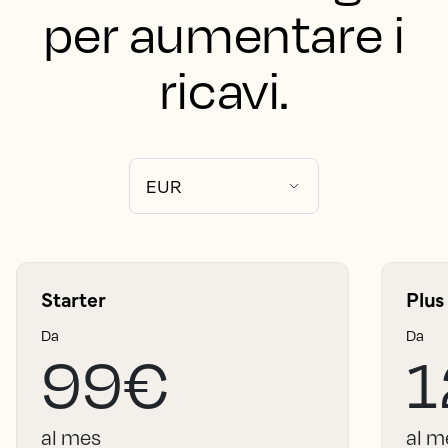
per aumentare i
ricavi.
Starter
Plus
Da
Da
99€
1
al mes
al m