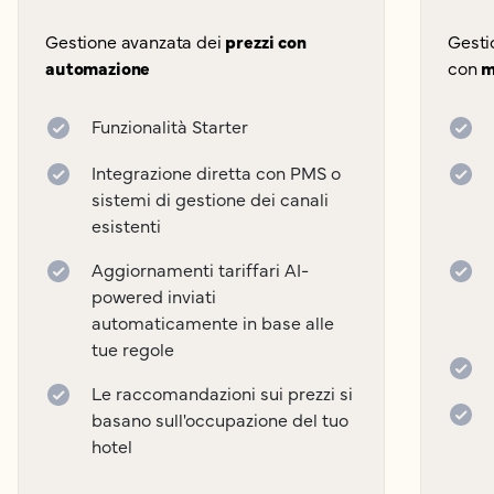
Gestione avanzata dei
prezzi con
Gesti
automazione
con
m
Funzionalità Starter
Integrazione diretta con PMS o
sistemi di gestione dei canali
esistenti
Aggiornamenti tariffari AI-
powered inviati
automaticamente in base alle
tue regole
Le raccomandazioni sui prezzi si
basano sull'occupazione del tuo
hotel