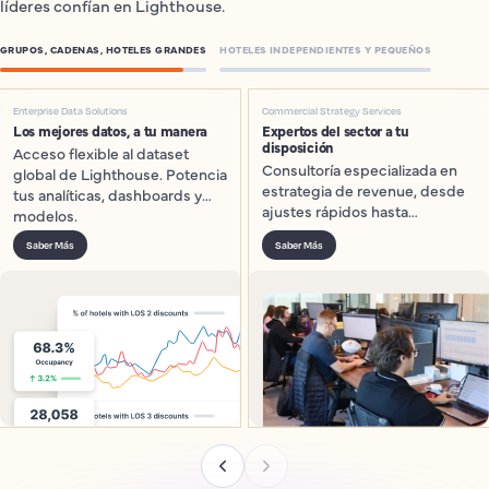
líderes confían en Lighthouse.
GRUPOS, CADENAS, HOTELES GRANDES
HOTELES INDEPENDIENTES Y PEQUEÑOS
Enterprise Data Solutions
Commercial Strategy Services
Los mejores datos, a tu manera
Expertos del sector a tu
disposición
Acceso flexible al dataset
Consultoría especializada en
global de Lighthouse. Potencia
estrategia de revenue, desde
tus analíticas, dashboards y
ajustes rápidos hasta
modelos.
roadmaps a largo plazo.
Saber Más
Saber Más