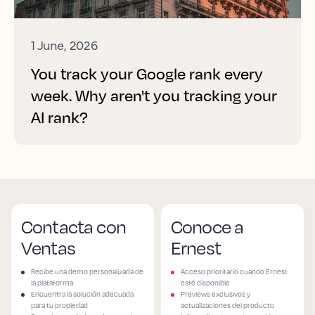
1 June, 2026
You track your Google rank every
week. Why aren't you tracking your
AI rank?
Contacta con
Conoce a
Ventas
Ernest
Recibe una demo personalizada de
Acceso prioritario cuando Ernest
la plataforma
esté disponible
Encuentra la solución adecuada
Previews exclusivos y
para tu propiedad
actualizaciones del producto