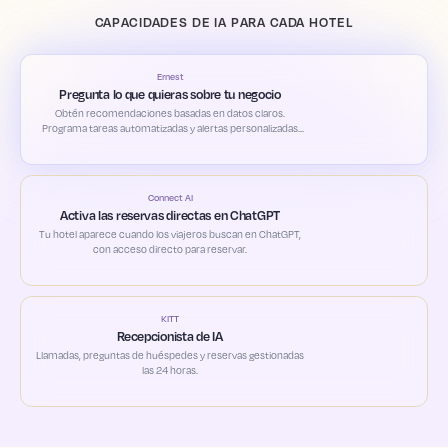
CAPACIDADES DE IA PARA CADA HOTEL
Ernest
Pregunta lo que quieras sobre tu negocio
Obtén recomendaciones basadas en datos claros.
Programa tareas automatizadas y alertas personalizadas
según tus prioridades.
Connect AI
Activa las reservas directas en ChatGPT
Tu hotel aparece cuando los viajeros buscan en ChatGPT,
con acceso directo para reservar.
KITT
Recepcionista de IA
Llamadas, preguntas de huéspedes y reservas gestionadas
las 24 horas.