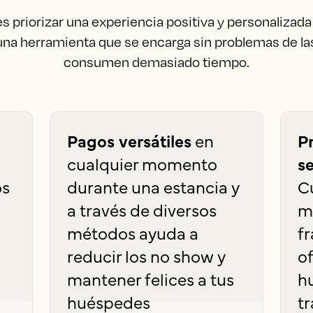
priorizar una experiencia positiva y personalizada
a herramienta que se encarga sin problemas de la
consumen demasiado tiempo.
Pagos versátiles
en
P
cualquier momento
s
os
durante una estancia y
C
a través de diversos
m
métodos ayuda a
f
reducir los no show y
of
mantener felices a tus
h
huéspedes
t