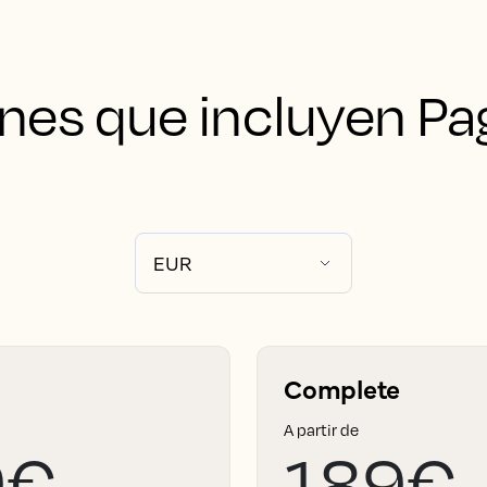
anes que incluyen Pa
Complete
A partir de
9€
189€