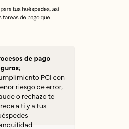
 para tus huéspedes, así
s tareas de pago que
rocesos de pago
eguros
;
umplimiento PCI con
enor riesgo de error,
raude o rechazo te
rece a ti y a tus
uéspedes
ranquilidad