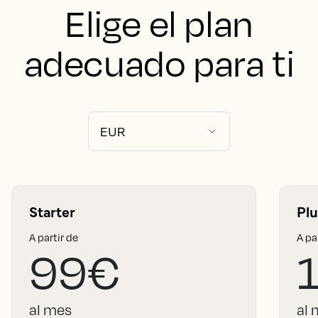
Elige el plan
adecuado para ti
Starter
Plu
A partir de
A pa
99€
al mes
al 