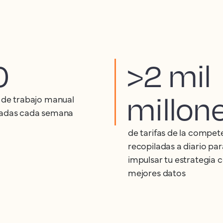
0
>2 mil
millon
 de trabajo manual
adas cada semana
de tarifas de la compet
recopiladas a diario par
impulsar tu estrategia c
mejores datos