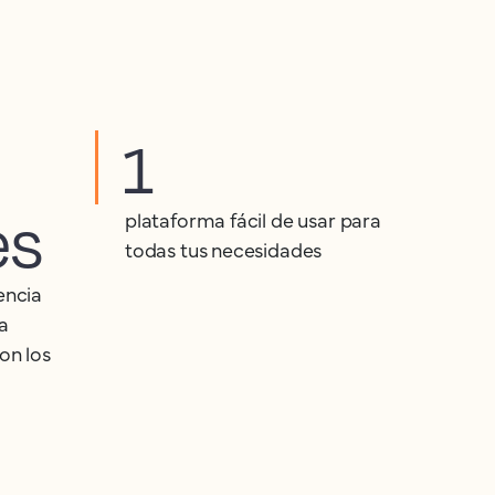
1
es
plataforma fácil de usar para
todas tus necesidades
encia
a
on los