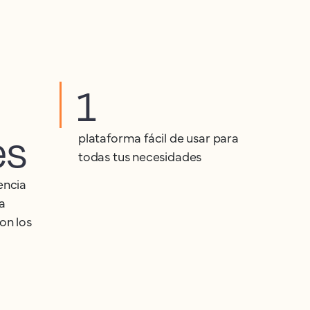
1
es
plataforma fácil de usar para
todas tus necesidades
encia
a
on los