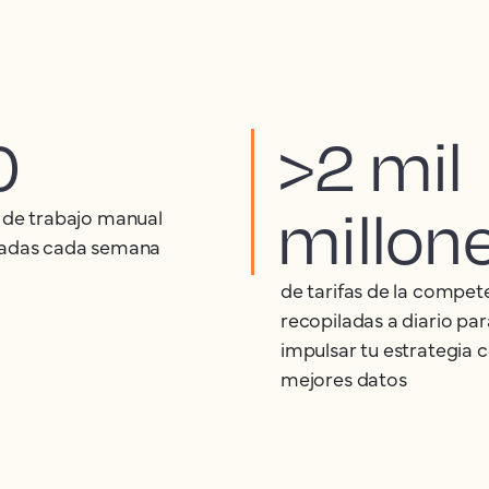
0
>2 mil
millon
 de trabajo manual
adas cada semana
de tarifas de la compet
recopiladas a diario par
impulsar tu estrategia c
mejores datos