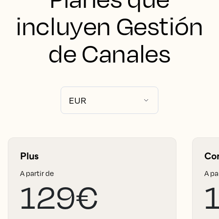
incluyen Gestión
de Canales
Plus
Co
A partir de
A pa
129€