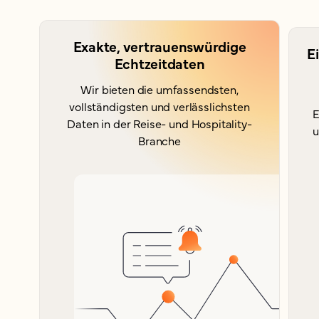
Exakte, vertrauenswürdige
Ei
Echtzeitdaten
Wir bieten die umfassendsten,
vollständigsten und verlässlichsten
E
Daten in der Reise- und Hospitality-
u
Branche